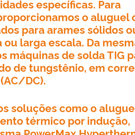
dades específicas. Para
roporcionamos o aluguel 
os para arames sólidos o
 ou larga escala. Da mesm
os máquinas de solda TIG p
do de tungstênio, em corr
 (AC/DC).
os soluções como o alugue
ento térmico por indução,
lasma PowerMax Hyperther