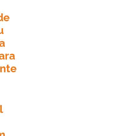
de
u
a
ara
ente
l
m,