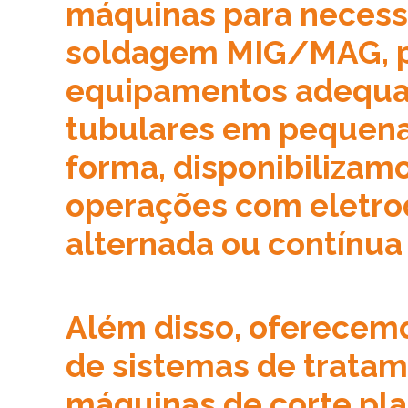
máquinas para necessi
soldagem MIG/MAG, p
equipamentos adequad
tubulares em pequena
forma, disponibilizam
operações com eletro
alternada ou contínua
Além disso, oferecem
de sistemas de tratam
máquinas de corte p