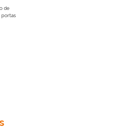
o de
 portas
s