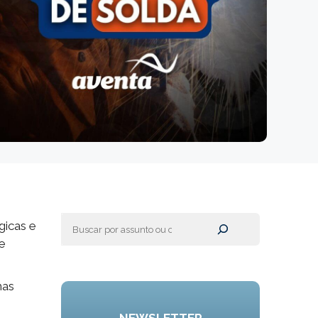
Pesquisar
gicas e
e
mas