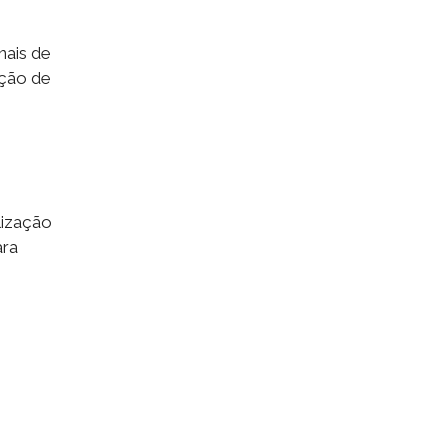
nais de
eção de
lização
ara