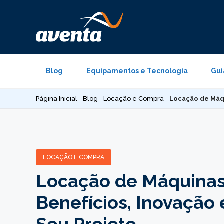
Pular
para
o
conteúdo
Blog
Equipamentos e Tecnologia
Gui
Página Inicial
-
Blog
-
Locação e Compra
-
Locação de Máqu
LOCAÇÃO E COMPRA
Locação de Máquinas
Benefícios, Inovação 