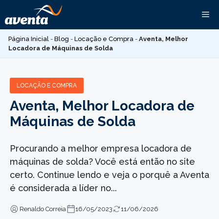
Pular
Me
para
o
Página Inicial
-
Blog
-
Locação e Compra
-
Aventa, Melhor
conteúdo
Locadora de Máquinas de Solda
LOCAÇÃO E COMPRA
Aventa, Melhor Locadora de
Máquinas de Solda
Procurando a melhor empresa locadora de
máquinas de solda? Você está então no site
certo. Continue lendo e veja o porquê a Aventa
é considerada a líder no...
Renaldo Correia
16/05/2023
11/06/2026