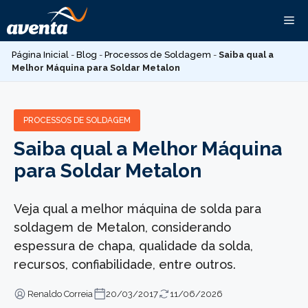
Pular
Me
para
o
Página Inicial
-
Blog
-
Processos de Soldagem
-
Saiba qual a
conteúdo
Melhor Máquina para Soldar Metalon
PROCESSOS DE SOLDAGEM
Saiba qual a Melhor Máquina
para Soldar Metalon
Veja qual a melhor máquina de solda para
soldagem de Metalon, considerando
espessura de chapa, qualidade da solda,
recursos, confiabilidade, entre outros.
Renaldo Correia
20/03/2017
11/06/2026