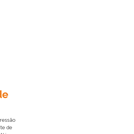
de
pressão
nte de