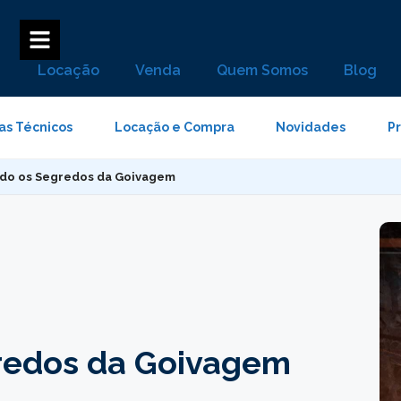
Locação
Venda
Quem Somos
Blog
as Técnicos
Locação e Compra
Novidades
P
do os Segredos da Goivagem
redos da Goivagem