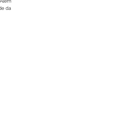
. Além
de da