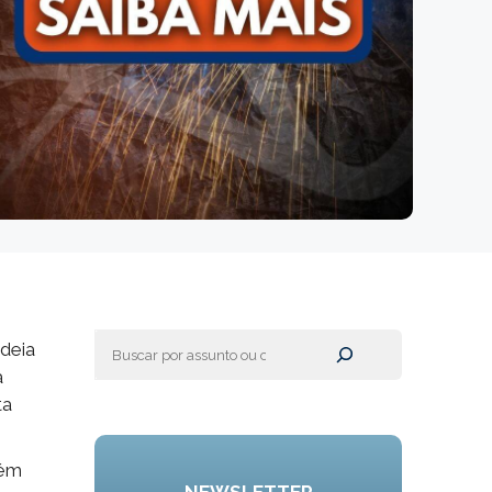
Pesquisar
deia
a
ta
bém