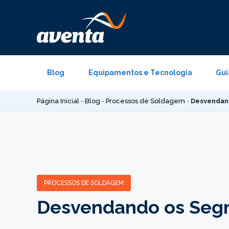
Pular
para
o
conteúdo
Blog
Equipamentos e Tecnologia
Gui
Página Inicial
-
Blog
-
Processos de Soldagem
-
Desvendan
PROCESSOS DE SOLDAGEM
Desvendando os Seg