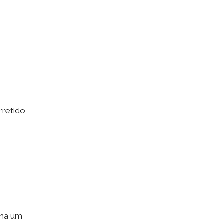
rretido
nha um