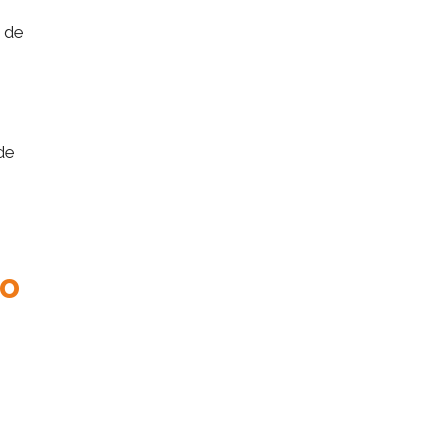
 de
de
to