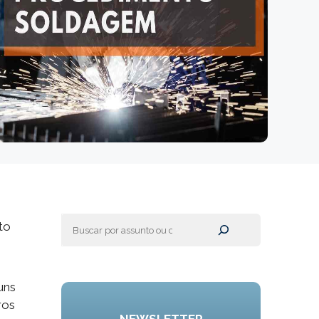
Pesquisar
to
uns
ros