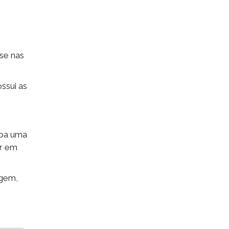
se nas
ssui as
oba uma
or em
agem,