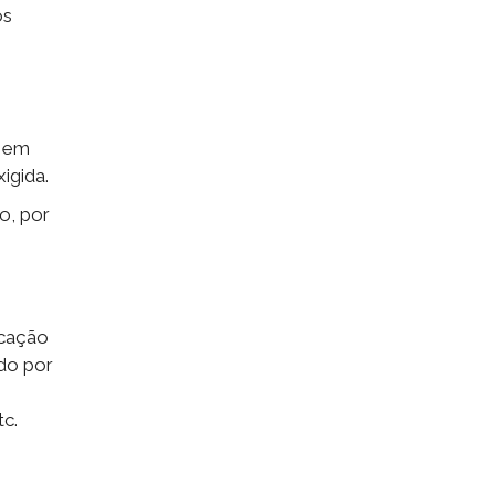
os
o em
igida.
o, por
icação
do por
c.