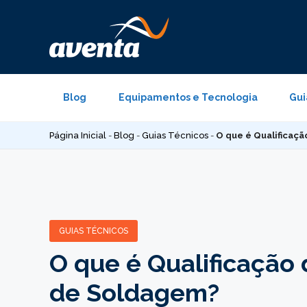
Pular
para
o
conteúdo
Blog
Equipamentos e Tecnologia
Gui
Página Inicial
-
Blog
-
Guias Técnicos
-
O que é Qualificaç
GUIAS TÉCNICOS
O que é Qualificação
de Soldagem?