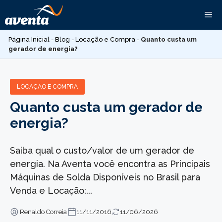
Pular
Me
para
o
Página Inicial
-
Blog
-
Locação e Compra
-
Quanto custa um
conteúdo
gerador de energia?
LOCAÇÃO E COMPRA
Quanto custa um gerador de
energia?
Saiba qual o custo/valor de um gerador de
energia. Na Aventa você encontra as Principais
Máquinas de Solda Disponíveis no Brasil para
Venda e Locação:...
Renaldo Correia
11/11/2016
11/06/2026