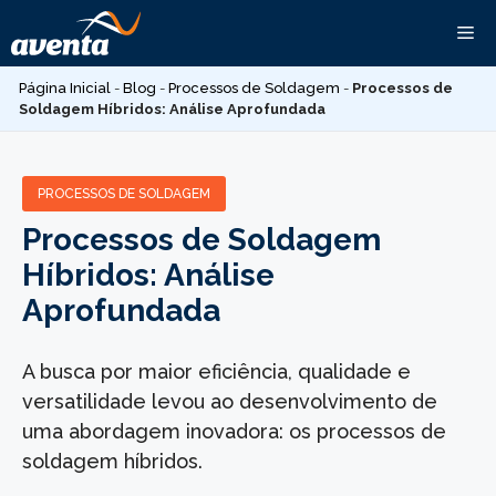
Pular
Me
para
o
Página Inicial
-
Blog
-
Processos de Soldagem
-
Processos de
conteúdo
Soldagem Híbridos: Análise Aprofundada
PROCESSOS DE SOLDAGEM
Processos de Soldagem
Híbridos: Análise
Aprofundada
A busca por maior eficiência, qualidade e
versatilidade levou ao desenvolvimento de
uma abordagem inovadora: os processos de
soldagem híbridos.