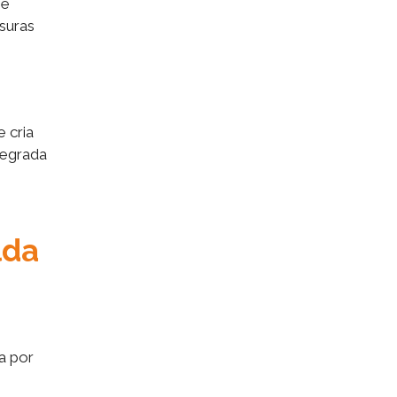
 e
suras
 cria
tegrada
lda
a por