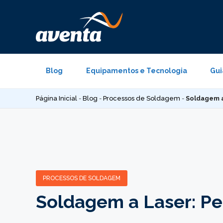
Pular
para
o
conteúdo
Blog
Equipamentos e Tecnologia
Gui
Página Inicial
-
Blog
-
Processos de Soldagem
-
Soldagem a
PROCESSOS DE SOLDAGEM
Soldagem a Laser: P