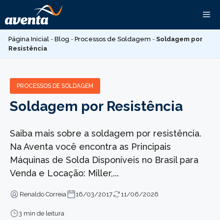
Pular
Me
para
o
Página Inicial
-
Blog
-
Processos de Soldagem
-
Soldagem por
conteúdo
Resistência
PROCESSOS DE SOLDAGEM
Soldagem por Resistência
Saiba mais sobre a soldagem por resistência.
Na Aventa você encontra as Principais
Máquinas de Solda Disponíveis no Brasil para
Venda e Locação: Miller,...
Renaldo Correia
16/03/2017
11/06/2026
3 min de leitura