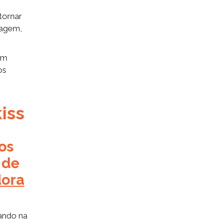
tornar
dagem,
Em
os
kiss
os
 de
dora
cando na