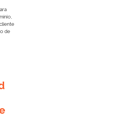
ara
mínio,
cliente
to de
d
e