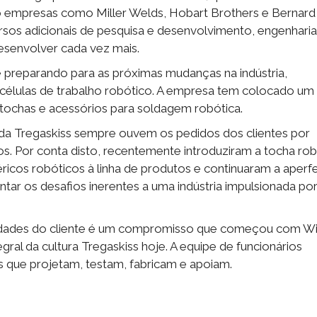
 empresas como Miller Welds, Hobart Brothers e Bernard
ursos adicionais de pesquisa e desenvolvimento, engenharia
desenvolver cada vez mais.
e preparando para as próximas mudanças na indústria,
células de trabalho robótico. A empresa tem colocado um
e tochas e acessórios para soldagem robótica.
 da Tregaskiss sempre ouvem os pedidos dos clientes por
. Por conta disto, recentemente introduziram a tocha rob
ricos robóticos à linha de produtos e continuaram a aperf
entar os desafios inerentes a uma indústria impulsionada po
sidades do cliente é um compromisso que começou com Wi
al da cultura Tregaskiss hoje. A equipe de funcionários
s que projetam, testam, fabricam e apoiam.