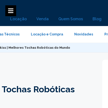
Locação
Venda
Quem Somos
Blog
as Técnicos
Locação e Compra
Novidades
P
kiss | Melhores Tochas Robóticas do Mundo
s Tochas Robóticas