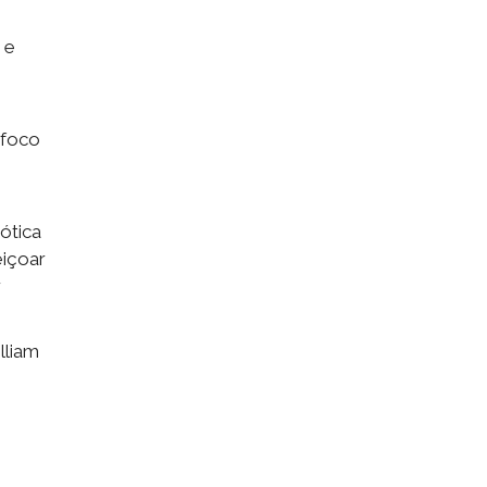
 e
 foco
ótica
eiçoar
r
lliam