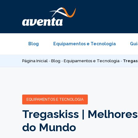
Pular
para
o
conteúdo
Blog
Equipamentos e Tecnologia
Gui
Página Inicial
-
Blog
-
Equipamentos e Tecnologia
-
Tregas
EQUIPAMENTOS E TECNOLOGIA
Tregaskiss | Melhore
do Mundo