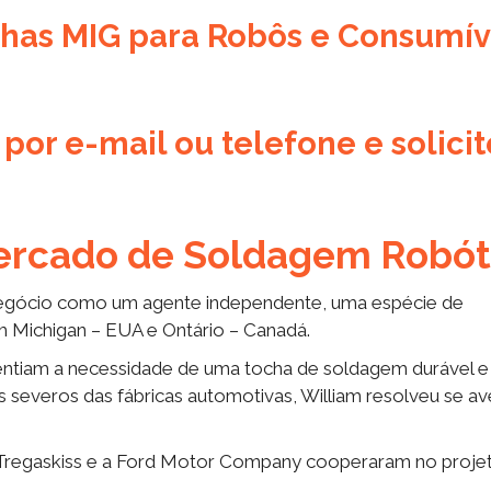
chas MIG para Robôs e Consumív
or e-mail ou telefone e solicit
Mercado de Soldagem Robót
o negócio como um agente independente, uma espécie de
m Michigan – EUA e Ontário – Canadá.
entiam a necessidade de uma tocha de soldagem durável e
es severos das fábricas automotivas, William resolveu se av
: a Tregaskiss e a Ford Motor Company cooperaram no proje