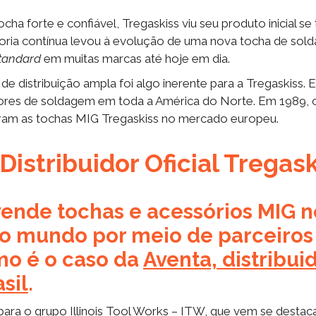
forte e confiável, Tregaskiss viu seu produto inicial se 
horia contínua levou à evolução de uma nova tocha de sol
tandard
em muitas marcas até hoje em dia.
e distribuição ampla foi algo inerente para a Tregaskiss. 
dores de soldagem em toda a América do Norte. Em 1989, 
ziram as tochas MIG Tregaskiss no mercado europeu.
Distribuidor Oficial Tregas
vende tochas e acessórios MIG n
 o mundo por meio de parceiros
omo é o caso da
Aventa, distribui
sil
.
para o grupo Illinois Tool Works – ITW, que vem se desta