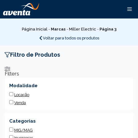
Pular
Me
para
o
conteúdo
Página Inicial
-
Marcas
-
Miller Electric
-
Página 3
Voltar para todos os produtos
Filtro de Produtos
Filters
Modalidade
Locação
Venda
Categorias
MIG/MAG
Inversoras