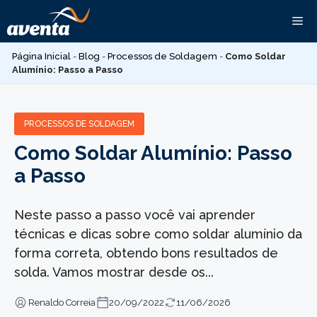
Pular
Me
para
o
Página Inicial
-
Blog
-
Processos de Soldagem
-
Como Soldar
conteúdo
Alumínio: Passo a Passo
PROCESSOS DE SOLDAGEM
Como Soldar Alumínio: Passo
a Passo
Neste passo a passo você vai aprender
técnicas e dicas sobre como soldar alumínio da
forma correta, obtendo bons resultados de
solda. Vamos mostrar desde os...
Renaldo Correia
20/09/2022
11/06/2026