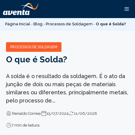
Pular
Me
para
o
Página Inicial
-
Blog
-
Processos de Soldagem
-
O que é Solda?
conteúdo
PROCESSOS DE SOLDAGEM
O que é Solda?
A solda é o resultado da soldagem. É o ato da
junção de dois ou mais peças de materiais
similares ou diferentes, principalmente metais,
pelo processo de...
Renaldo Correia
15/07/2024
11/06/2026
7 min de leitura