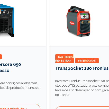
ELETRODO
REVESTIDO
INVERSORAS
ersora 650
Transpocket 180 Fronius
esso
Inversora Fronius Transpocket 180 p
ara condições ambientais
eletrodo e TIG pulsado, bivolt, compa
isitos de produção intensos e
leve e de alto desempenho com gara
de 3 anos.
eça o produto