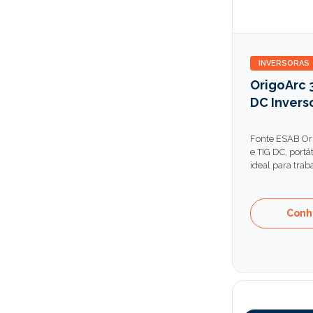
INVERSORAS
OrigoArc 
DC Invers
Fonte ESAB Ori
e TIG DC, portáti
ideal para tra
Conh