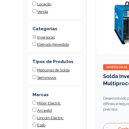
Locação
Venda
Categorias
Inversoras
Eletrodo Revestido
Tipos de Produtos
INVERSORAS
Máquinas de Solda
Solda Inv
Seminovos
Multiproc
Marcas
Desenvolvido p
Miller Electric
difíceis e requ
precisos.
Arcweld
Lincoln Electric
Esab
Conh