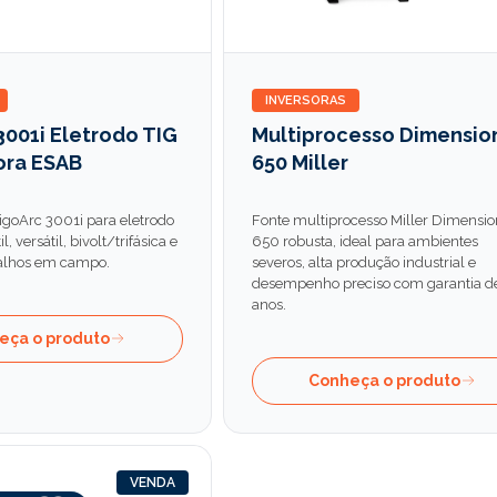
INVERSORAS
3001i Eletrodo TIG
Multiprocesso Dimensio
ora ESAB
650 Miller
goArc 3001i para eletrodo
Fonte multiprocesso Miller Dimensio
l, versátil, bivolt/trifásica e
650 robusta, ideal para ambientes
balhos em campo.
severos, alta produção industrial e
desempenho preciso com garantia d
anos.
eça o produto
Conheça o produto
VENDA