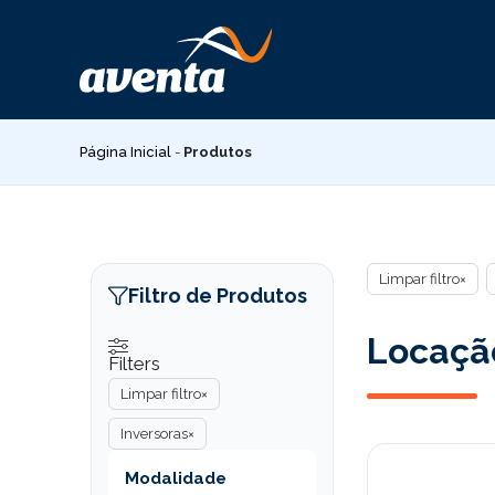
Pular
para
o
conteúdo
Página Inicial
-
Produtos
Limpar filtro
×
Filtro de Produtos
Locação
Filters
Limpar filtro
×
Inversoras
×
Modalidade