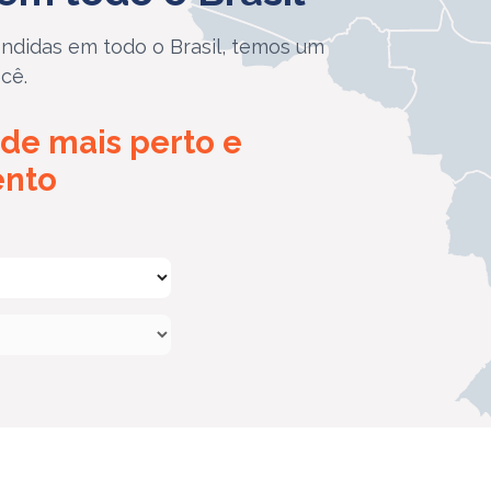
ndidas em todo o Brasil, temos um
cê.
de mais perto e
ento