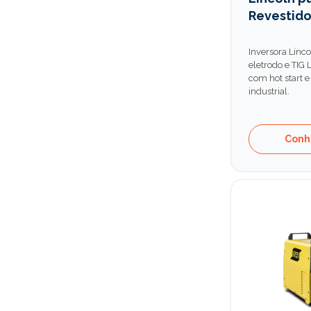
Revestid
Inversora Linc
eletrodo e TIG L
com hot start e
industrial.
Conh