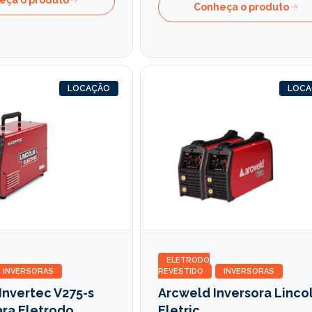
Conheça o produto
LOCAÇÃO
LOC
ELETRODO
INVERSORAS
REVESTIDO
INVERSORAS
Invertec V275-s
Arcweld Inversora Linco
ara Eletrodo
Eletric