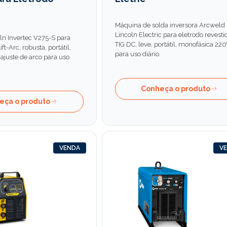
o
Máquina de solda inversora Arcweld
Lincoln Electric para eletrodo revesti
oln Invertec V275-S para
TIG DC, leve, portátil, monofásica 22
ift-Arc, robusta, portátil,
para uso diário.
 ajuste de arco para uso
Conheça o produto
eça o produto
VENDA
V