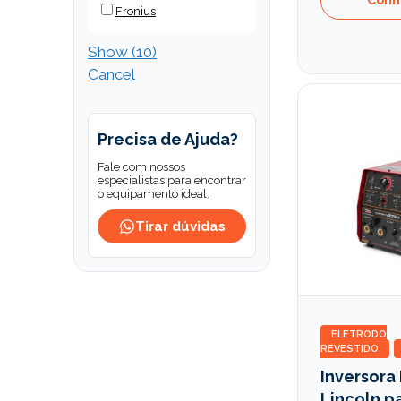
Fronius
Show
(
10
)
Cancel
Precisa de Ajuda?
Fale com nossos
especialistas para encontrar
o equipamento ideal.
Tirar dúvidas
ELETRODO
REVESTIDO
Inversora 
Lincoln p