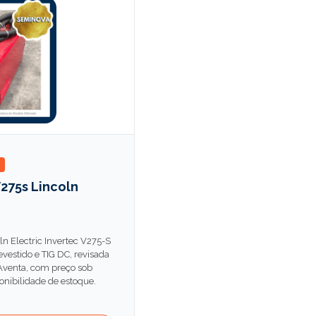
V275s Lincoln
ln Electric Invertec V275-S
evestido e TIG DC, revisada
 Aventa, com preço sob
onibilidade de estoque.