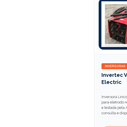
INVERSORAS
Invertec 
Electric
Inversora Linco
para eletrodo r
e testada pela
consulta e disp