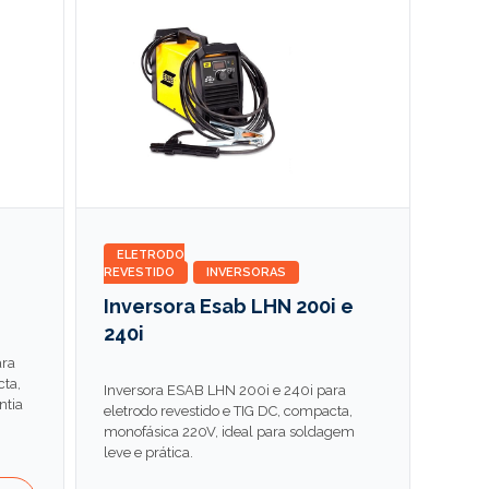
ELETRODO
REVESTIDO
INVERSORAS
Inversora Esab LHN 200i e
240i
ara
cta,
Inversora ESAB LHN 200i e 240i para
ntia
eletrodo revestido e TIG DC, compacta,
monofásica 220V, ideal para soldagem
leve e prática.