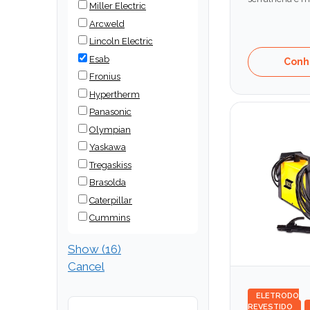
Miller Electric
Arcweld
Lincoln Electric
Esab
Conh
Fronius
Hypertherm
Panasonic
Olympian
Yaskawa
Tregaskiss
Brasolda
Caterpillar
Cummins
Show
(
16
)
Cancel
ELETRODO
REVESTIDO