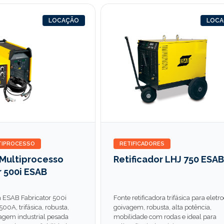
LOCAÇÃO
LOC
TIPROCESSO
RETIFICADORES
 Multiprocesso
Retificador LHJ 750 ESAB
r 500i ESAB
a ESAB Fabricator 500i
Fonte retificadora trifásica para eletr
00A, trifásica, robusta,
goivagem, robusta, alta potência,
dagem industrial pesada
mobilidade com rodas e ideal para