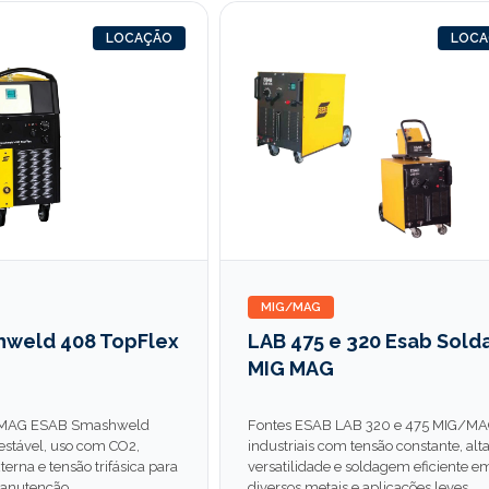
LOCAÇÃO
LOC
MIG/MAG
hweld 408 TopFlex
LAB 475 e 320 Esab Sold
MIG MAG
/MAG ESAB Smashweld
Fontes ESAB LAB 320 e 475 MIG/M
stável, uso com CO2,
industriais com tensão constante, alt
erna e tensão trifásica para
versatilidade e soldagem eficiente e
manutenção.
diversos metais e aplicações leves.