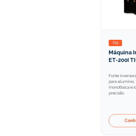
TIG
Máquina I
ET-200I T
Fonte inverso
para alumínio,
monofásica e i
precisão.
Conh