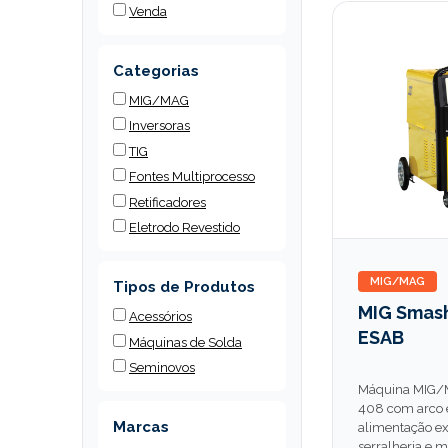
Venda
Categorias
MIG/MAG
Inversoras
TIG
Fontes Multiprocesso
Retificadores
Eletrodo Revestido
MIG/MAG
Tipos de Produtos
MIG Smas
Acessórios
ESAB
Máquinas de Solda
Seminovos
Máquina MIG
408 com arco e
Marcas
alimentação ext
serralheria e 