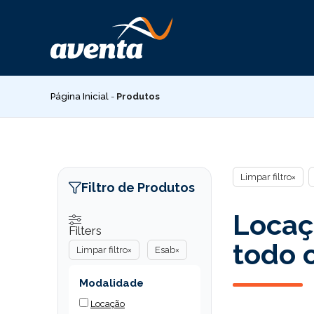
Pular
para
o
conteúdo
Página Inicial
-
Produtos
Limpar filtro
×
Filtro de Produtos
Locaç
Filters
todo o
Limpar filtro
×
Esab
×
Modalidade
Locação