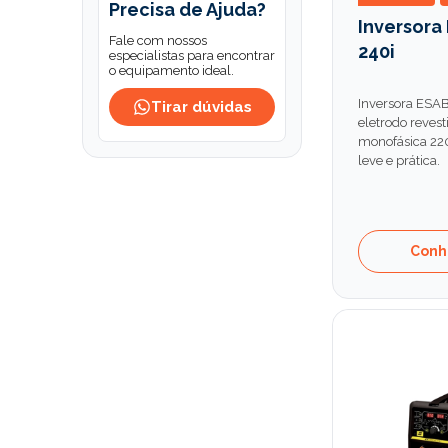
Precisa de Ajuda?
Inversora
Fale com nossos
240i
especialistas para encontrar
o equipamento ideal.
Inversora ESAB
Tirar dúvidas
eletrodo revest
monofásica 220
leve e prática.
Conh