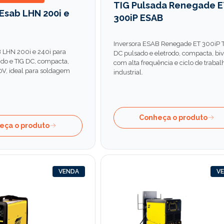
TIG Pulsada Renegade E
 Esab LHN 200i e
300iP ESAB
Inversora ESAB Renegade ET 300iP 
 LHN 200i e 240i para
DC pulsado e eletrodo, compacta, bivo
ido e TIG DC, compacta,
com alta frequência e ciclo de trabal
V, ideal para soldagem
industrial.
Conheça o produto
eça o produto
VENDA
V