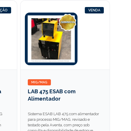
AÇÃO
VENDA
MIG/MAG
a
LAB 475 ESAB com
Alimentador
AG
Sistema ESAB LAB 475 com alimentador
a
para processo MIG/MAG, revisado e
m
testado pela Aventa, com preço sob
consulta e disponibilidade de estoque.