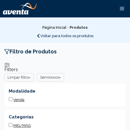
Pular
Me
para
o
conteúdo
Página Inicial
-
Produtos
Voltar para todos os produtos
Filtro de Produtos
Filters
Limpar filtro
×
Seminovos
×
Modalidade
Venda
Categorias
MIG/MAG