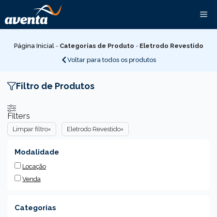
Pular
Me
para
o
conteúdo
Página Inicial
-
Categorias de Produto
-
Eletrodo Revestido
Voltar para todos os produtos
Filtro de Produtos
Filters
Limpar filtro
×
Eletrodo Revestido
×
Modalidade
Locação
Venda
Categorias