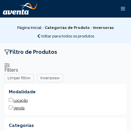
Pular
Me
para
o
conteúdo
Página Inicial
-
Categorias de Produto
-
Inversoras
Voltar para todos os produtos
Filtro de Produtos
Filters
Limpar filtro
×
Inversoras
×
Modalidade
Locação
Venda
Categorias