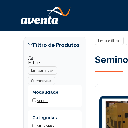
Pular
para
o
conteúdo
Limpar filtro
×
Filtro de Produtos
Semino
Filters
Limpar filtro
×
Seminovos
×
Modalidade
Venda
Categorias
MIG/MAG