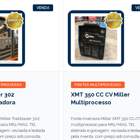
VENDA
V
TIPROCESSO
FONTES MULTIPROCESSO
r 302
XMT 350 CC CV Miller
adora
Multiprocesso
Miller Trailblazer 302
Fonte inversora Miller XMT 350 CC/
 para MIG/MAG, TIG,
multiprocesso para MIG/MAG, TIG,
agem, revisada e testada
eletrodo e goivagem, revisada e test
om preço sob consulta.
pela Aventa, com preço sob consulta