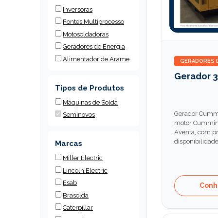
Inversoras
Fontes Multiprocesso
Motosoldadoras
Geradores de Energia
Alimentador de Arame
GERADORES D
Gerador 3
Tipos de Produtos
Máquinas de Solda
Gerador Cummi
Seminovos
motor Cummins,
Aventa, com pr
disponibilidade
Marcas
Miller Electric
Lincoln Electric
Esab
Conh
Brasolda
Caterpillar