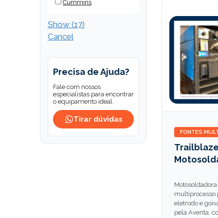
Cummins
Show
(
17
)
Cancel
Precisa de Ajuda?
Fale com nossos
especialistas para encontrar
o equipamento ideal.
Tirar dúvidas
FONTES MUL
Trailblaze
Motosold
Motosoldadora 
multiprocesso
eletrodo e goiv
pela Aventa, c