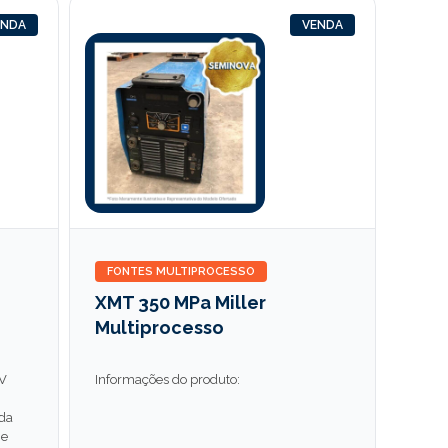
ENDA
VENDA
FONTES MULTIPROCESSO
XMT 350 MPa Miller
Multiprocesso
CV
Informações do produto:
ada
 e