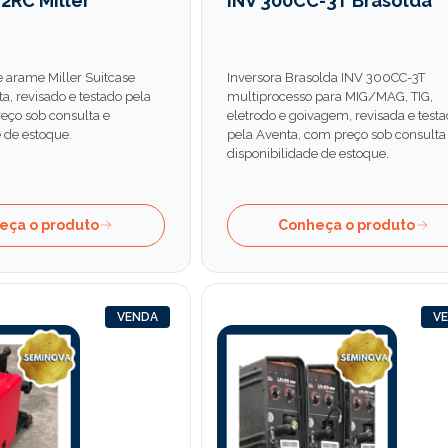
2RC Miller
INV 300CC-3T Brasolda
 arame Miller Suitcase
Inversora Brasolda INV 300CC-3T
a, revisado e testado pela
multiprocesso para MIG/MAG, TIG,
eço sob consulta e
eletrodo e goivagem, revisada e test
 de estoque.
pela Aventa, com preço sob consulta
disponibilidade de estoque.
eça o produto
Conheça o produto
VENDA
V