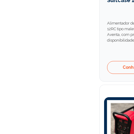
Suitcase 1
Alimentador de
12RC tipo malet
Aventa, com pr
disponibilidade
Conh