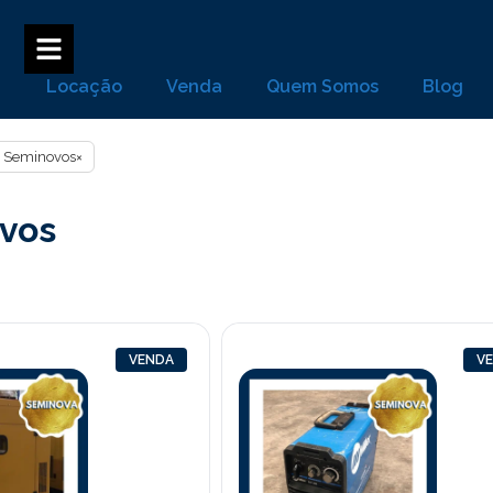
Locação
Venda
Quem Somos
Blog
Seminovos
×
vos
VENDA
V